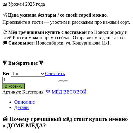
📅 Урожай 2025 года
💰
Цена указана без тары / со своей тарой можно.
Приезжайте в гости — угостим и расскажем про каждый сорт.
🚀
Мёд гречишный купить с доставкой
по Новосибирску и
всей России можно прямо сейчас. Отправляем в день заказа.
🚚
Самовывоз:
Новосибирск, ул. Кошурникова 11/1.
🔻 Выберите вес 🔻
Вес
Очистить
Количество
товара
В корзину
💛
Артикул:
Категория:
💛 МЁД ВЕСОВОЙ
МЁД
ГРЕЧИШНЫЙ
Описание
Детали
🍯 Почему гречишный мёд стоит купить именно
в ДОМЕ МЁДА?