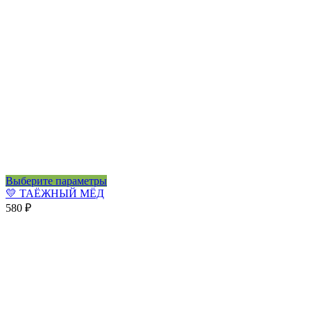
Этот
Выберите параметры
товар
💛 ТАЁЖНЫЙ МЁД
имеет
580
₽
несколько
вариаций.
Опции
можно
выбрать
на
странице
товара.