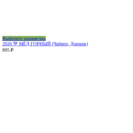
Этот
Выберите параметры
товар
2026 💚 МЁД ГОРНЫЙ (Чабрец, Донник)
имеет
895
₽
несколько
вариаций.
Опции
можно
выбрать
на
странице
товара.