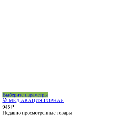
Этот
Выберите параметры
товар
💛 МЁД АКАЦИЯ ГОРНАЯ
имеет
945
₽
несколько
Недавно просмотренные товары
вариаций.
Опции
можно
выбрать