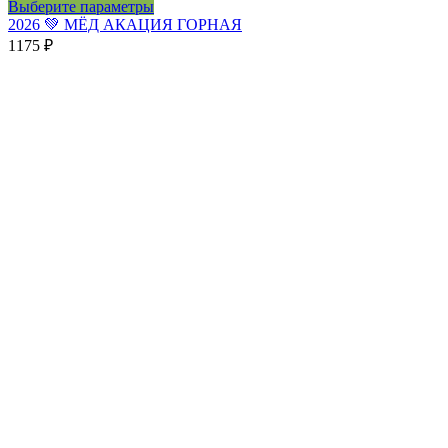
Этот
Выберите параметры
товар
2026 💚 МЁД АКАЦИЯ ГОРНАЯ
имеет
1175
₽
несколько
вариаций.
Опции
можно
выбрать
на
странице
товара.