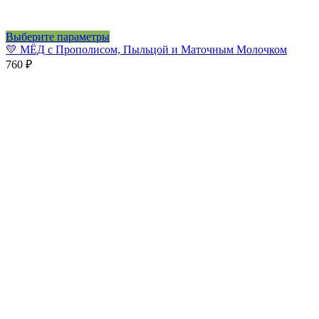
Этот
Выберите параметры
товар
💛 МЁД с Прополисом, Пыльцой и Маточным Молочком
имеет
760
₽
несколько
вариаций.
Опции
можно
выбрать
на
странице
товара.