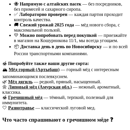
🐝
Напрямую с алтайских пасек
— без посредников,
без примесей и сахарного сиропа.
✅
Лабораторно проверен
— каждая партия проходит
контроль качества.
🚚
Свежий урожай 2025 года
— мёд нового сбора, с
максимальной пользой.
💛
Можно попробовать перед покупкой
— приезжайте
в магазин на Кошурникова 11/1, мы всегда угощаем.
📦
Доставка день в день по Новосибирску
— и по всей
России транспортными компаниями.
🍯
Попробуйте также наши другие сорта:
🏔️
Мёд горный (Артыбаш)
— горный мёд с интересным
запоминающимся послевкусием.
🌿
Мёд дягиль
— редкий, пряный, насыщенный.
🌼
Липовый мёд (Амурская обл.)
— нежный, ароматный,
классика.
🍯
Гречишный мёд
— тёмный, терпкий, полезный для
иммунитета.
🤍
Разнотравье
— классический луговой мед.
Что часто спрашивают о гречишном мёде ❓